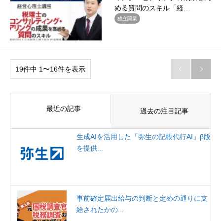
める質問のスキル「経…
独立開業
19件中 1〜16件を表示


最近の記事
過去の注目記事
生成AIを活用した「弥生の記帳代行AI」β版
を提供...
事前確定届出給与の判断と定めの通りに支
給されたかの...