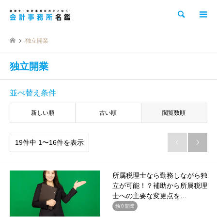
検索
独立開業
独立開業
並べ替え条件
新しい順
古い順
閲覧数順
19件中 1〜16件を表示


所属税理士なら勤務しながら独
立が可能！？補助から所属税理
士への主要な変更点を…
独立開業