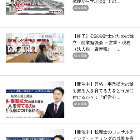
体験から学ぶ会計士の…
独立開業
【終了】公認会計士のための独
立・開業勉強会 ～営業・税務
（法人税・資産税）・…
独立開業
【開催中】昇格・事業拡大の鍵
を握る人を育てる力をどう身に
付けるか？：「経営心…
独立開業
【開催中】税理士のコンサルテ
ィング・ヒアリングの成果を高