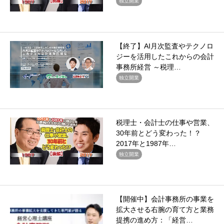
独立開業
【終了】AI月次監査やテクノロ
ジーを活用したこれからの会計
事務所経営 ～税理…
独立開業
税理士・会計士の仕事や営業、
30年前とどう変わった！？
2017年と1987年…
独立開業
【開催中】会計事務所の事業を
拡大させる右腕の育て方と業務
提携の進め方：「経営…