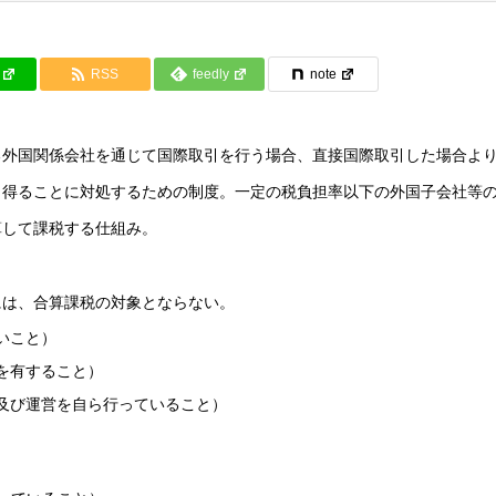
RSS
feedly
note
る外国関係会社を通じて国際取引を行う場合、直接国際取引した場合よ
じ得ることに対処するための制度。一定の税負担率以下の外国子会社等
算して課税する仕組み。
には、合算課税の対象とならない。
いこと）
を有すること）
及び運営を自ら行っていること）