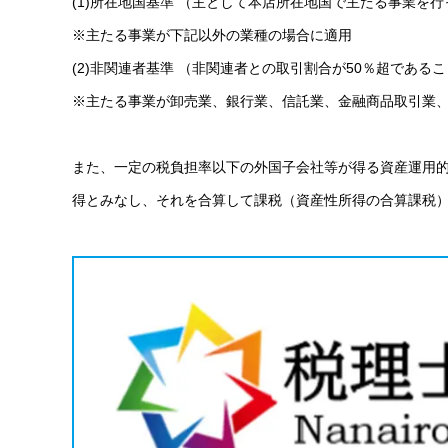
(1)所在地国基準 （主として本店所在地国で主たる事業を
※主たる事業が下記以外の業種の場合に適用
(2)非関連者基準 （非関連者との取引割合が50％超である
※主たる事業が卸売業、銀行業、信託業、金融商品取引業
また、一定の税負担率以下の外国子会社等が得る資産運用
得とみなし、それを合算して課税（資産性所得の合算課税