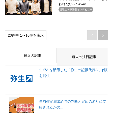
われない－Seven…
税理士・事務所インタビュー
23件中 1〜16件を表示


最近の記事
過去の注目記事
生成AIを活用した「弥生の記帳代行AI」β版
を提供...
事前確定届出給与の判断と定めの通りに支
給されたかの...