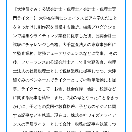
【大津留ぐみ：公認会計士・税理士／会計士・税理士専
門ライター】 大学在学時にシェイクスピアを学んだこと
をきっかけに劇作家を目指すも挫折。編集プロダクショ
ンで編集やライティング業務に従事した後、公認会計士
試験にチャレンジし合格。大手監査法人の東京事務所に
て監査業務、財務デューデリジェンスなどに従事。 その
後、フリーランスの公認会計士として非常勤監査、税理
士法人の社員税理士として税務業務に従事しつつ、大津
留ぐみのペンネームでライターとしての執筆活動にも従
事。ライターとして、お金、社会保障、会計、税務など
に関する記事を執筆。また、2児の母となったことをきっ
かけに、子どもの貧困や教育格差、子どものイジメに関
する記事なども執筆。現在は、株式会社ワイズアライア
ンスの専属ライターとして会計・税務の記事を執筆しつ