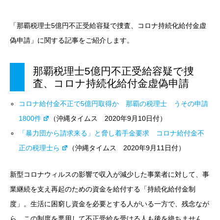
「那覇税理士5億円不正受給容疑で捜査、コロナ持続化給付金虚
偽申請」に関する記事をご紹介します。
那覇税理士5億円不正受給容疑で捜
査、コロナ持続化給付金虚偽申請
コロナ給付金不正で5億円取得か 那覇の税理士 うその申請
1800件
（沖縄タイムス 2020年9月10日付）
「暴力団から請求来る」と脅し着手金要求 コロナ給付金不
正の税理士ら
（沖縄タイムス 2020年9月11日付）
新型コロナウィルスの影響で収入が減少した事業者に対して、事
業継続を支え再起のための資金を給付する「持続化給付金制
度」。生活に困窮し資金を必要とする人がいる一方で、残念なが
ら、この制度を悪用して不正受給を受ける人も後を絶ちません。