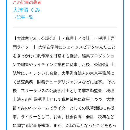
この記事の著者
大津留 ぐみ
→記事一覧
【大津留ぐみ：公認会計士・税理士／会計士・税理士専
門ライター】 大学在学時にシェイクスピアを学んだこと
をきっかけに劇作家を目指すも挫折。編集プロダクショ
ンで編集やライティング業務に従事した後、公認会計士
試験にチャレンジし合格。大手監査法人の東京事務所に
て監査業務、財務デューデリジェンスなどに従事。 その
後、フリーランスの公認会計士として非常勤監査、税理
士法人の社員税理士として税務業務に従事しつつ、大津
留ぐみのペンネームでライターとしての執筆活動にも従
事。ライターとして、お金、社会保障、会計、税務など
に関する記事を執筆。また、2児の母となったことをきっ