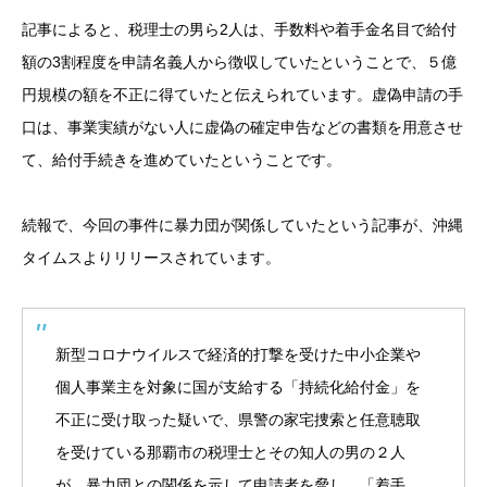
記事によると、税理士の男ら2人は、手数料や着手金名目で給付
額の3割程度を申請名義人から徴収していたということで、５億
円規模の額を不正に得ていたと伝えられています。虚偽申請の手
口は、事業実績がない人に虚偽の確定申告などの書類を用意させ
て、給付手続きを進めていたということです。
続報で、今回の事件に暴力団が関係していたという記事が、
沖縄
タイムス
よりリリースされています。
新型コロナウイルスで経済的打撃を受けた中小企業や
個人事業主を対象に国が支給する「持続化給付金」を
不正に受け取った疑いで、県警の家宅捜索と任意聴取
を受けている那覇市の税理士とその知人の男の２人
が、暴力団との関係を示して申請者を脅し、「着手