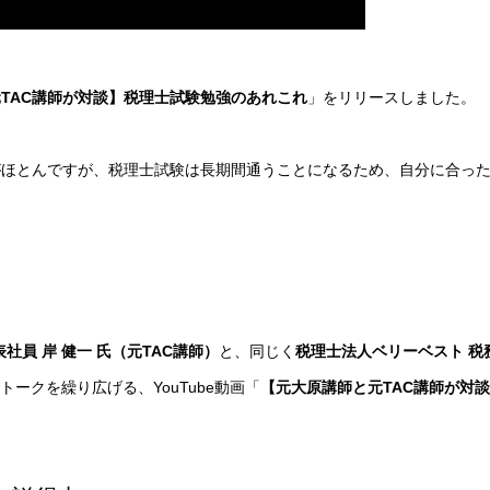
TAC講師が対談】税理士試験勉強のあれこれ
」
をリリースしました。
がほとんですが、税理士試験は長期間通うことになるため、自分に合っ
表社員 岸 健一 氏（元TAC講師）
と、同じく
税理士法人ベリーベスト 税
トークを繰り広げる、YouTube動画「
【元大原講師と元TAC講師が対