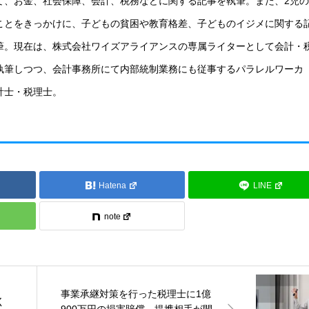
て、お金、社会保障、会計、税務などに関する記事を執筆。また、2児の
ことをきっかけに、子どもの貧困や教育格差、子どものイジメに関する
筆。現在は、株式会社ワイズアライアンスの専属ライターとして会計・
執筆しつつ、会計事務所にて内部統制業務にも従事するパラレルワーカ
計士・税理士。
Hatena
LINE
note
事業承継対策を行った税理士に1億
く
900万円の損害賠償、提携相手が間