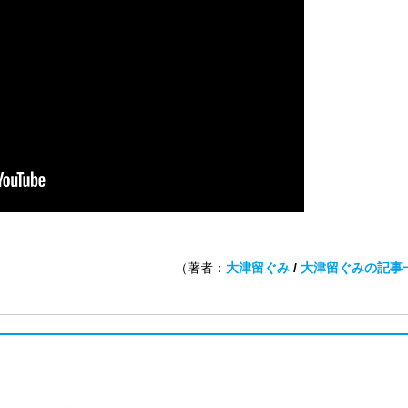
（著者：
大津留ぐみ
/
大津留ぐみの記事