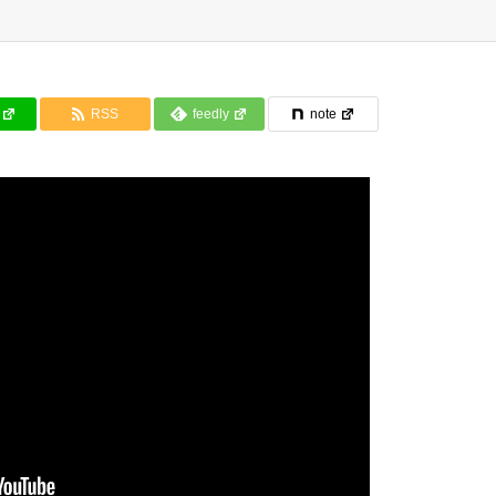
RSS
feedly
note