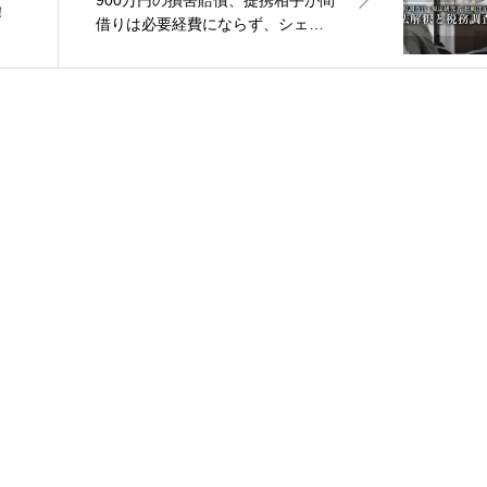
！
借りは必要経費にならず、シェア
リングエコノミー等174億円申告漏
れなど3件：元国税調査官・税法研
究者 松嶋洋が語る 税法解釈と税務
調査の真実