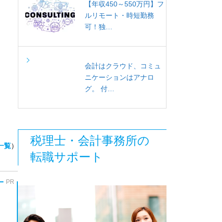
【年収450～550万円】フ
ルリモート・時短勤務
可！独…
会計はクラウド、コミュ
ニケーションはアナロ
グ。 付…
税理士・会計事務所の
一覧
）
転職サポート
PR