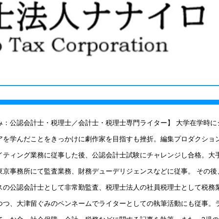
み：公認会計士・税理士／会計士・税理士専門ライター】 大学在学時に
アを学んだことをきっかけに劇作家を目指すも挫折。編集プロダクショ
イティング業務に従事した後、公認会計士試験にチャレンジし合格。大
東京事務所にて監査業務、財務デューデリジェンスなどに従事。 その後
スの公認会計士として非常勤監査、税理士法人の社員税理士として税務
つつ、大津留ぐみのペンネームでライターとしての執筆活動にも従事。