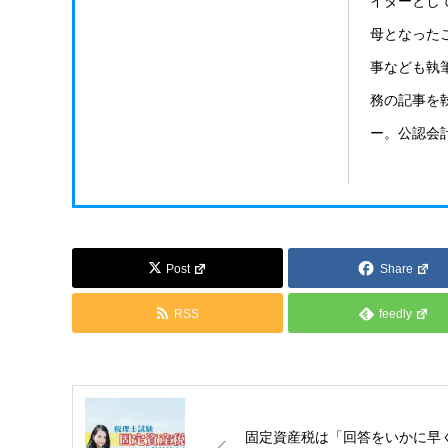
イターとし
母となった
事なども執
務の記事を
ー。公認会
Post
Share
RSS
feedly
固定資産税は「回答をいかに早