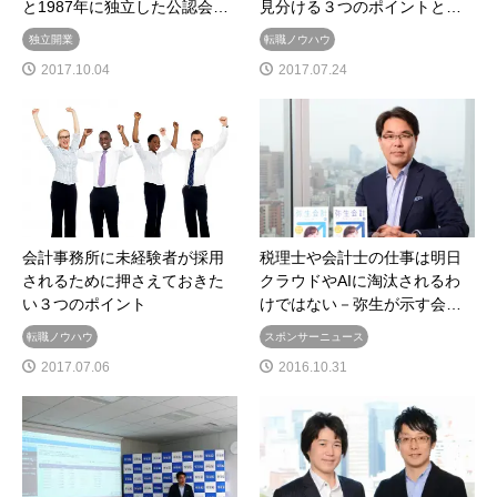
と1987年に独立した公認会…
見分ける３つのポイントと…
独立開業
転職ノウハウ
2017.10.04
2017.07.24
会計事務所に未経験者が採用
税理士や会計士の仕事は明日
されるために押さえておきた
クラウドやAIに淘汰されるわ
い３つのポイント
けではない－弥生が示す会…
転職ノウハウ
スポンサーニュース
2017.07.06
2016.10.31