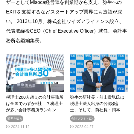
ザーとしてMisoca経営陣を創業期から支え、弥生への
EXITを支援するなどスタートアップ業界にも造詣が深
い。 2013年10月、株式会社ワイズアライアンス設立、
代表取締役CEO（Chief Executive Officer）就任、会計事
務所名鑑編集長。
税理士200人超えの会計事務所
弥生の新社長・前山貴弘氏は
は全国でわずか6社！？税理士
税理士法人出身の公認会計
が多い会計事務所ランキン…
士、そして、前社長・岡本…
業界を知る
会計ソフト・DX
2024.11.12
2023.04.27