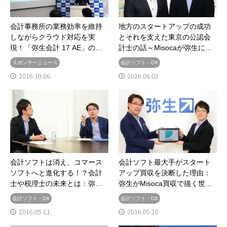
会計事務所の業務効率を維持
地方のスタートアップの成功
しながらクラウド対応を実
とそれを支えた東京の公認会
現！「弥生会計 17 AE」の…
計士の話～Misocaが弥生に…
スポンサーニュース
会計ソフト・DX
2016.10.06
2016.06.02
会計ソフトは消え、コマース
会計ソフト最大手がスタート
ソフトへと進化する！？会計
アップ買収を決断した理由：
士や税理士の未来とは：弥…
弥生がMisoca買収で描く世…
会計ソフト・DX
会計ソフト・DX
2016.05.11
2016.05.10