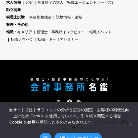
求人情報
offer
募集終了の求人（転職エージェントサービス）
独立開業
税理士試験
科目別勉強法
試験情報・速報
管理・その他
転職・キャリア
税理士・事務所インタビュー
転職イベント
転職ノウハウ
転職・キャリアセミナー
Twitter
Facebook
RSS
当サイトではトラフィックの分析と広告の測定、お客様の利便性向
会計事務所名鑑とは？
会計事務所への転職サポート
スポンサー募集
上のため Cookie を使用しています。引き続き閲覧する場合、
Cookie の使用を承諾したものとみなされます。
プライバシーポリ
シー
©
会計事務所名鑑｜税理士・会計事務所スタッフのための情報サイト
. All Rights
OK
プライバシーポリシー