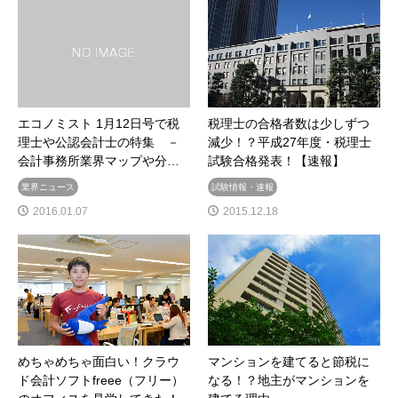
エコノミスト 1月12日号で税
税理士の合格者数は少しずつ
理士や公認会計士の特集 －
減少！？平成27年度・税理士
会計事務所業界マップや分…
試験合格発表！【速報】
業界ニュース
試験情報・速報
2016.01.07
2015.12.18
めちゃめちゃ面白い！クラウ
マンションを建てると節税に
ド会計ソフトfreee（フリー）
なる！？地主がマンションを