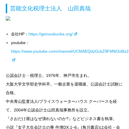
芸能文化税理士法人 山田真哉
会社HP：
https://geinoubunka.org/
youtube：
https://www.youtube.com/channel/UCMAEQdzGckZ9FMWJv8tz
公認会計士・税理士。1976年、神戸市生まれ。
大阪大学文学部史学科卒。一般企業を退職後、公認会計士試験に
合格。
中央青山監査法人/プライスウォーターハウス クーパースを経
て、2004年公認会計士山田真哉事務所を設立。
『さおだけ屋はなぜ潰れないのか?』などビジネス書を執筆。
小説『女子大生会計士の事 件簿DX.1~6』(角川書店)は会社・会