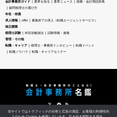
会計事務所ガイド
業界を知る
業界ニュース
税務・会計用語辞典
顧問税理士の選び方
年収・待遇
求人情報
offer
募集終了の求人（転職エージェントサービス）
独立開業
税理士試験
科目別勉強法
試験情報・速報
管理・その他
転職・キャリア
税理士・事務所インタビュー
転職イベント
転職ノウハウ
転職・キャリアセミナー
Twitter
Facebook
RSS
当サイトではトラフィックの分析と広告の測定、お客様の利便性向
会計事務所名鑑とは？
会計事務所への転職サポート
スポンサー募集
上のため Cookie を使用しています。引き続き閲覧する場合、