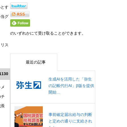
めとす
つ当グ
のいずれかにて受け取ることができます。
ラリス
最近の記事
1130
生成AIを活用した「弥生
の記帳代行AI」β版を提供
をメ
開始…
のチ
成長
事前確定届出給与の判断
と定めの通りに支給され