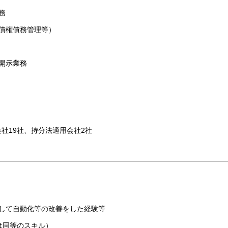
務
債権債務管理等）
開示業務
社19社、持分法適用会社2社
使して自動化等の改善をした経験等
は同等のスキル）