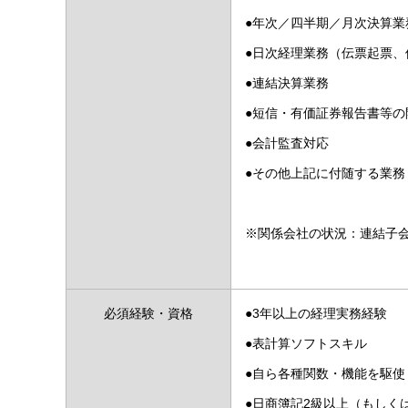
●年次／四半期／月次決算業
●日次経理業務（伝票起票、
●連結決算業務
●短信・有価証券報告書等の
●会計監査対応
●その他上記に付随する業務
※関係会社の状況：連結子会
必須経験・資格
●3年以上の経理実務経験
●表計算ソフトスキル
●自ら各種関数・機能を駆
●日商簿記2級以上（もしく