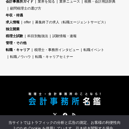
会計事務所ガイド
業界を知る
業界ニュース
税務・会計用語辞典
顧問税理士の選び方
年収・待遇
求人情報
offer
募集終了の求人（転職エージェントサービス）
独立開業
税理士試験
科目別勉強法
試験情報・速報
管理・その他
転職・キャリア
税理士・事務所インタビュー
転職イベント
転職ノウハウ
転職・キャリアセミナー
Twitter
Facebook
RSS
当サイトではトラフィックの分析と広告の測定、お客様の利便性向
会計事務所名鑑とは？
会計事務所への転職サポート
スポンサー募集
上のため Cookie を使用しています。引き続き閲覧する場合、