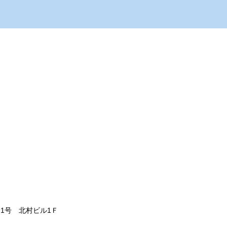
番1号 北村ビル1Ｆ