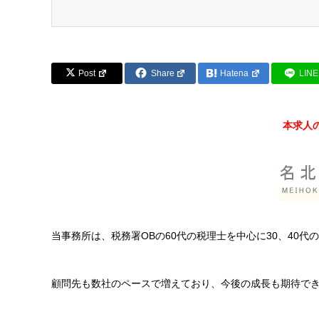
Post
Share
Hatena
LINE
本求人
当事務所は、税務署
OB
の
60
代の税理士を中心に
30
、
40
代の
顧問先も数社のペースで増えており、今後の成長も期待で