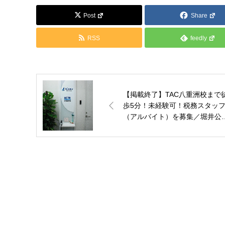
Post
Share
RSS
feedly
【掲載終了】TAC八重洲校まで
歩5分！未経験可！税務スタッ
（アルバイト）を募集／堀井公
会計士事務所【東京都中央区】