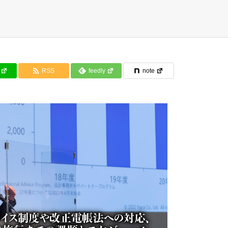
RSS
feedly
note