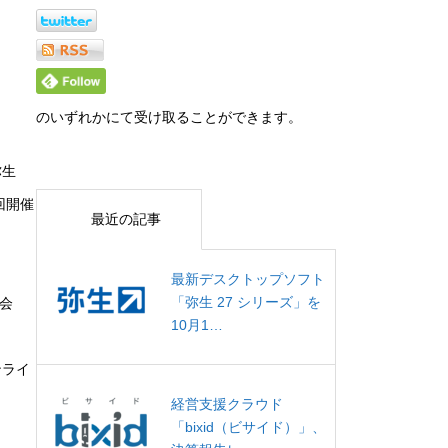
のいずれかにて受け取ることができます。
弥生
回開催
最近の記事
最新デスクトップソフト
「弥生 27 シリーズ」を
会
10月1…
ンライ
経営支援クラウド
「bixid（ビサイド）」、