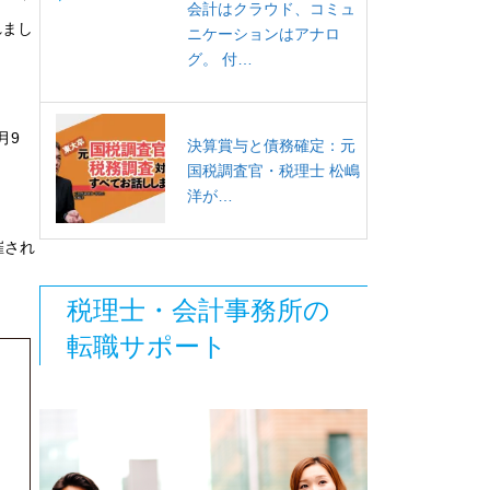
会計はクラウド、コミュ
れまし
ニケーションはアナロ
グ。 付…
月9
決算賞与と債務確定：元
国税調査官・税理士 松嶋
洋が…
催され
税理士・会計事務所の
転職サポート