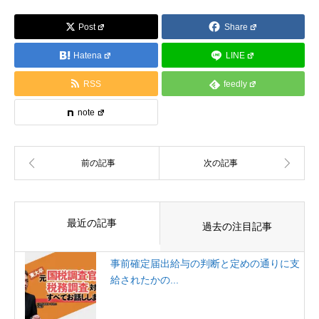
Post
Share
Hatena
LINE
RSS
feedly
note
最近の記事
過去の注目記事
事前確定届出給与の判断と定めの通りに支
給されたかの...