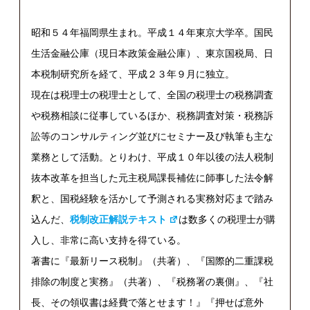
昭和５４年福岡県生まれ。平成１４年東京大学卒。国民
生活金融公庫（現日本政策金融公庫）、東京国税局、日
本税制研究所を経て、平成２３年９月に独立。
現在は税理士の税理士として、全国の税理士の税務調査
や税務相談に従事しているほか、税務調査対策・税務訴
訟等のコンサルティング並びにセミナー及び執筆も主な
業務として活動。とりわけ、平成１０年以後の法人税制
抜本改革を担当した元主税局課長補佐に師事した法令解
釈と、国税経験を活かして予測される実務対応まで踏み
込んだ、
税制改正解説テキスト
は数多くの税理士が購
入し、非常に高い支持を得ている。
著書に『最新リース税制』（共著）、『国際的二重課税
排除の制度と実務』（共著）、『税務署の裏側』、『社
長、その領収書は経費で落とせます！』『押せば意外