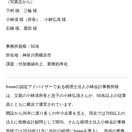
（写真左から）
下村 様、三輪 様
小林清 様（所長）、小林弘清 様
石橋 様、栗田 様
事務所規模：50名
所在地：神奈川県横浜市
課題：付加価値向上、業務効率化
freeeの認定アドバイザーである税理士法人小林会計事務所様
は、父親の小林清所長と息子の小林弘清さんが、50名以上の従業
員とともに横浜で運営されています。
開設から35年に渡り多くの中小企業を支え、現在では700以上の
法人に税務会計顧問として関与。そんな税理士法人小林会計事務
所様では2016年11月に自社の経理にfreeeを導入し、所内の業務