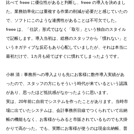
比べて freee に優位性があると判断し、freee の導入を決めまし
た。業務効率化には重複する作業の削減が必要だと感じていたの
で、ソフトにこのような連携性があることは不可欠でした。
freee は、「仕訳」形式ではなく「取引」という独自のスタイル
で記帳します。導入当初は、総務のスタッフから「慣れない」と
いうネガティブな反応もあり心配していましたが、それは本当に
最初だけで、1カ月も経てばすぐに慣れてしまったようです。
小林 清：事務所への導入よりも先にお客様に数件導入実績があ
ったので、スタッフの方にもそういう時代が来ているという認識
があり、思ったほど抵抗感がなかったように思います。
実は、20年前に自前でシステムを作ったことがあります。当時市
場に出ていたシステムは、会計事務所目線でつくられていて出納
帳の機能もなく、お客様からみると市販されているものでも大掛
かりで高かった。でも、実際にお客様が使うのは現金出納帳、普