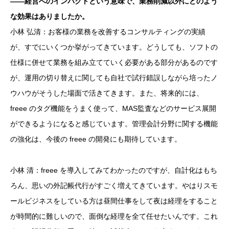
――経営へのインパクトという意味で、業務削減以外にどのよう
な効果はありましたか。
小林 弘清：お客様の業務を改善するコンサルティングの実績
が、すでにいくつか挙がってきています。どうしても、ソフトの
仕様に併せて業務を組み立てていく必要がある部分があるのです
が、運用の切り替えに関しても自社で試行錯誤しながら培ったノ
ウハウがそうした場面で活きてきます。また、将来的には、
freee のタグ機能をうまく使って、MAS監査などのサービス展開
ができるようになると感じています。管理会計分野に関する機能
の強化は、今後の freee の開発にも期待しています。
小林 清：freee を導入してみてわかったのですが、自計化はもち
ろん、思いの外記帳代行がすごく増えてきています。やはりスモ
ールビジネスをしている方は昼間仕事をして夜は経理をすること
が時間的に難しいので、面倒な経理を全て任せたいんです。これ