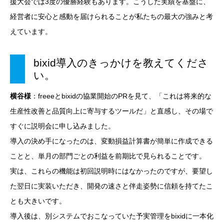
援大会では3度の優勝経験もあります。こうした実績を基盤に、
経営者に安心と感動を届けられることが私たちの最大の強みと考
えています。
bixid導入のきっかけを教えてくださ
い。
横谷様
：
freeeとbixidの協業開始のPRを見て、「これは将来的な
生産性改善と品質向上に寄与するツールだ」と直感し、その場で
すぐに説明会に申し込みました。
導入の決め手になったのは、変動損益計算書が簡単に作成できる
ことと、単月の部門ごとの利益を前期比で見られることです。
実は、これらの機能は初回説明時にはなかったのですが、要望し
た翌日に実装いただき、開発の速さと伴走姿勢に信頼を持てたこ
とも大きいです。
導入後は、別システムでおこなっていた予実管理をbixidに一本化