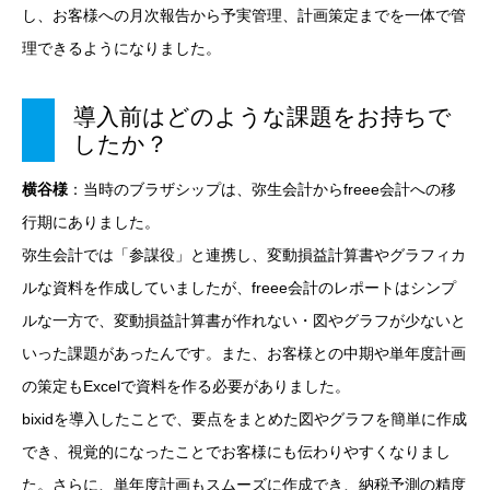
し、お客様への月次報告から予実管理、計画策定までを一体で管
理できるようになりました。
導入前はどのような課題をお持ちで
したか？
横谷様
：当時のブラザシップは、弥生会計からfreee会計への移
行期にありました。
弥生会計では「参謀役」と連携し、変動損益計算書やグラフィカ
ルな資料を作成していましたが、freee会計のレポートはシンプ
ルな一方で、変動損益計算書が作れない・図やグラフが少ないと
いった課題があったんです。また、お客様との中期や単年度計画
の策定もExcelで資料を作る必要がありました。
bixidを導入したことで、要点をまとめた図やグラフを簡単に作成
でき、視覚的になったことでお客様にも伝わりやすくなりまし
た。さらに、単年度計画もスムーズに作成でき、納税予測の精度