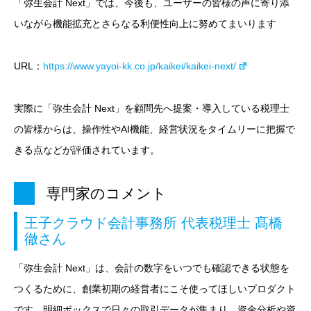
「弥生会計 Next」では、今後も、ユーザーの皆様の声に寄り添
いながら機能拡充とさらなる利便性向上に努めてまいります
URL：
https://www.yayoi-kk.co.jp/kaikei/kaikei-next/
実際に「弥生会計 Next」を顧問先へ提案・導入している税理士
の皆様からは、操作性やAI機能、経営状況をタイムリーに把握で
きる点などが評価されています。
専門家のコメント
王子クラウド会計事務所 代表税理士 髙橋
徹さん
「弥生会計 Next」は、会計の数字をいつでも確認できる状態を
つくるために、創業初期の経営者にこそ使ってほしいプロダクト
です。明細ボックスで日々の取引データが集まり、資金分析や資