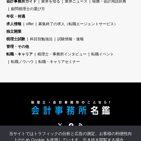
会計事務所ガイド
業界を知る
業界ニュース
税務・会計用語辞典
顧問税理士の選び方
年収・待遇
求人情報
offer
募集終了の求人（転職エージェントサービス）
独立開業
税理士試験
科目別勉強法
試験情報・速報
管理・その他
転職・キャリア
税理士・事務所インタビュー
転職イベント
転職ノウハウ
転職・キャリアセミナー
Twitter
Facebook
RSS
当サイトではトラフィックの分析と広告の測定、お客様の利便性向
会計事務所名鑑とは？
会計事務所への転職サポート
スポンサー募集
上のため Cookie を使用しています。引き続き閲覧する場合、