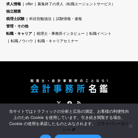
求人情報
offer
募集終了の求人（転職エージェントサービス）
独立開業
税理士試験
科目別勉強法
試験情報・速報
管理・その他
転職・キャリア
税理士・事務所インタビュー
転職イベント
転職ノウハウ
転職・キャリアセミナー
Twitter
Facebook
RSS
当サイトではトラフィックの分析と広告の測定、お客様の利便性向
会計事務所名鑑とは？
会計事務所への転職サポート
スポンサー募集
上のため Cookie を使用しています。引き続き閲覧する場合、
Cookie の使用を承諾したものとみなされます。
プライバシーポリ
シー
©
会計事務所名鑑｜税理士・会計事務所スタッフのための情報サイト
. All Rights