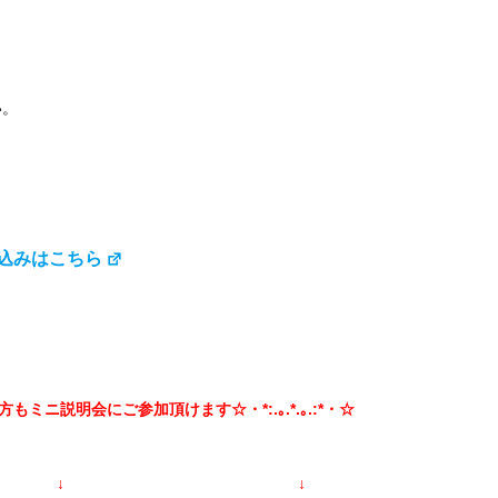
。
い。
込みはこちら
ない方もミニ説明会にご参加頂けます☆・*:.｡.*.｡.:*・☆
 ↓ ↓