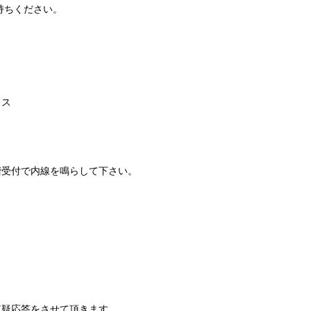
持ちください。
ィス
階受付で内線を鳴らして下さい。
質疑応答をさせて頂きます。