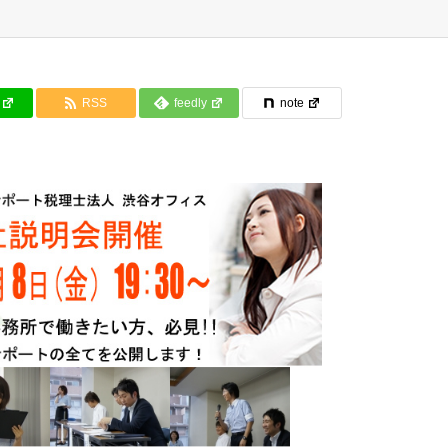
RSS
feedly
note