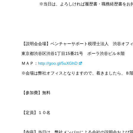
※当日は、よろしければ履歴書・職務経歴書をお
【説明会会場】ベンチャーサポート税理士法人 渋谷オフ
東京都渋谷区渋谷1丁目15番21号 ポーラ渋谷ビル８階
ＭＡＰ：
http://goo.gl/5uXGhD
※会場は弊社オフィスとなりますので、着きましたら、８
【参加費】無料
【定員】１０名
【内容】当日は、弊社メンバーによる会社の説明会および