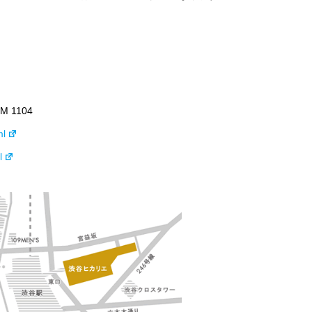
 1104
ml
l