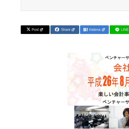
Post
Share
Hatena
LINE