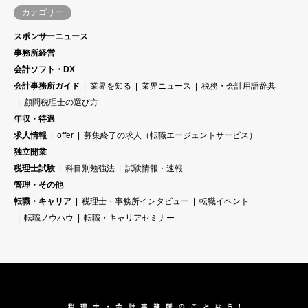
カテゴリー
スポンサーニュース
事務所経営
会計ソフト・DX
会計事務所ガイド
業界を知る
業界ニュース
税務・会計用語辞典
顧問税理士の選び方
年収・待遇
求人情報
offer
募集終了の求人（転職エージェントサービス）
独立開業
税理士試験
科目別勉強法
試験情報・速報
管理・その他
転職・キャリア
税理士・事務所インタビュー
転職イベント
転職ノウハウ
転職・キャリアセミナー