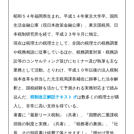
昭和５４年福岡県生まれ。平成１４年東京大学卒。国民
生活金融公庫（現日本政策金融公庫）、東京国税局、日
本税制研究所を経て、平成２３年９月に独立。
現在は税理士の税理士として、全国の税理士の税務調査
や税務相談に従事しているほか、税務調査対策・税務訴
訟等のコンサルティング並びにセミナー及び執筆も主な
業務として活動。とりわけ、平成１０年以後の法人税制
抜本改革を担当した元主税局課長補佐に師事した法令解
釈と、国税経験を活かして予測される実務対応まで踏み
込んだ、
税制改正解説テキスト
は数多くの税理士が購
入し、非常に高い支持を得ている。
著書に『最新リース税制』（共著）、『国際的二重課税
排除の制度と実務』（共著）、『税務署の裏側』、『社
長、その領収書は経費で落とせます！』『押せば意外