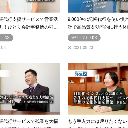
帳代行支援サービスで営業活
9,000件の記帳代行を使い慣
も！ひとり会計事務所の可…
計で高品質＆効率的に行う体
・DX
会計ソフト・DX
.08
2021.08.23
帳代行サービスで残業を大幅
もう手入力には戻りたくない