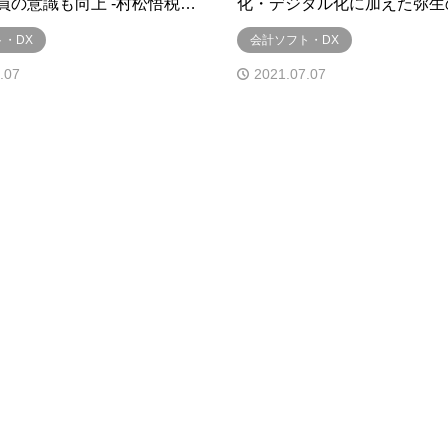
員の意識も向上 -村松悟税…
化・デジタル化に加えた弥生
・DX
会計ソフト・DX
.07
2021.07.07