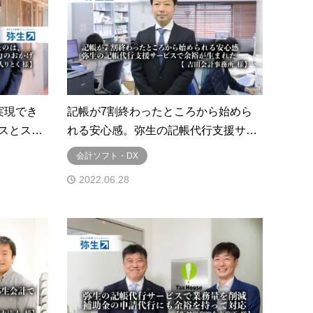
実現でき
記帳が7割終わったところから始めら
スとス…
れる安心感。弥生の記帳代行支援サ…
会計ソフト・DX
2022.06.28