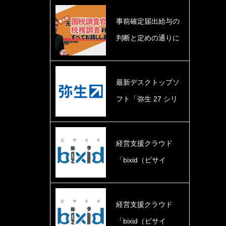
事前確定届出給与の
判断と定めの通りに
支給されたか…
最新デスクトップソ
フト「弥生 27 シリ
ーズ」を10月1…
経営支援クラウド
「bixid（ビサイ
ド）」、決算報告
レ…
経営支援クラウド
「bixid（ビサイ