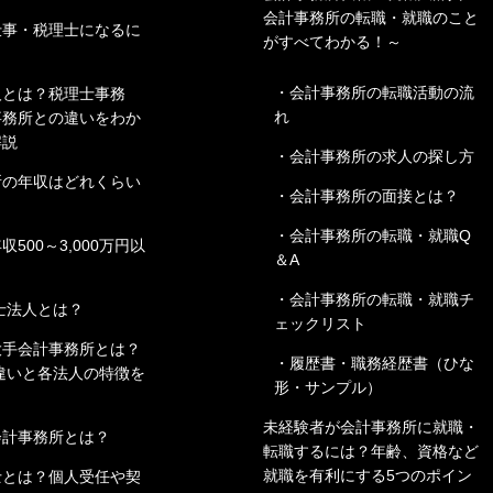
会計事務所の転職・就職のこと
仕事・税理士になるに
がすべてわかる！～
・会計事務所の転職活動の流
人とは？税理士事務
れ
事務所との違いをわか
解説
・会計事務所の求人の探し方
所の年収はどれくらい
・会計事務所の面接とは？
・会計事務所の転職・就職Q
500～3,000万円以
＆A
！
・会計事務所の転職・就職チ
理士法人とは？
ェックリスト
大手会計事務所とは？
・履歴書・職務経歴書（ひな
の違いと各法人の特徴を
形・サンプル）
未経験者が会計事務所に就職・
会計事務所とは？
転職するには？年齢、資格など
就職を有利にする5つのポイン
士とは？個人受任や契