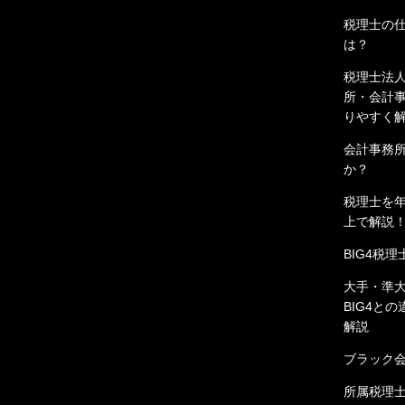
税理士の
は？
税理士法
所・会計
りやすく
会計事務
か？
税理士を年収
上で解説
BIG4税
大手・準
BIG4と
解説
ブラック
所属税理