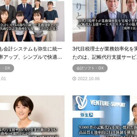
も会計システムも弥生に統一
3代目税理士が業務効率化を
率アップ、シンプルで快適…
たのは、記帳代行支援サービ
・DX
会計ソフト・DX
.01
2022.10.06