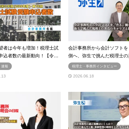
望者は今年も増加！税理士試
会計事務所から会計ソフトを
申込者数の最新動向！【令…
側へ、弥生で挑んだ税理士の
・速報
税理士・事務所インタビュー
.13
2026.06.18