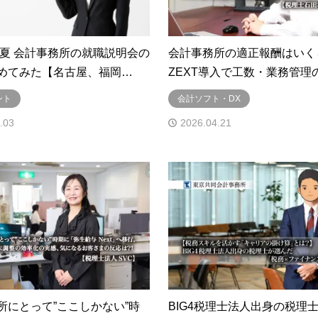
年・夏 会計事務所の就職説明会の
会計事務所の適正報酬はいく
めてみた【名古屋、福岡…
ZEXT導入で工数・業務管理
ント
会計ソフト・DX
.03
2026.04.21
所にとって”ここしかない”時
BIG4税理士法人出身の税理