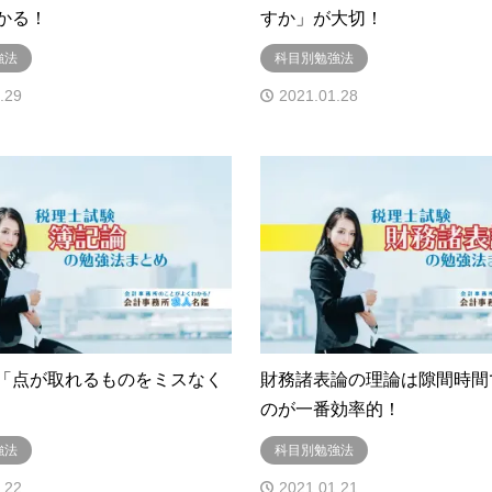
かる！
すか」が大切！
強法
科目別勉強法
.29
2021.01.28
「点が取れるものをミスなく
財務諸表論の理論は隙間時間
のが一番効率的！
強法
科目別勉強法
.22
2021.01.21